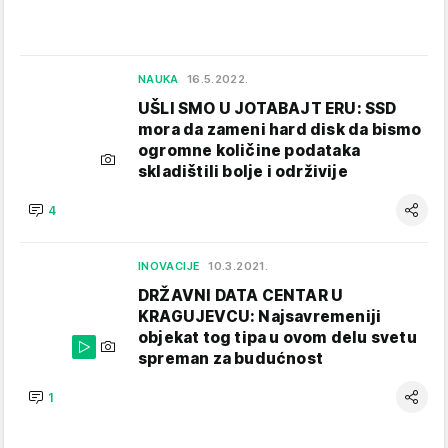
NAUKA
16.5.2022.
UŠLI SMO U JOTABAJT ERU: SSD
mora da zameni hard disk da bismo
ogromne količine podataka
skladištili bolje i održivije
4
INOVACIJE
10.3.2021.
DRŽAVNI DATA CENTAR U
KRAGUJEVCU: Najsavremeniji
objekat tog tipa u ovom delu svetu
spreman za budućnost
1