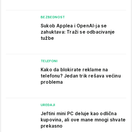
BEZBEDNOST
Sukob Applea i OpenAI-ja se
zahuktava: Traži se odbacivanje
tužbe
TELEFONI
Kako da blokirate reklame na
telefonu​? Jedan trik rešava većinu
problema
UREĐAJI
Jeftini mini PC deluje kao odlična
kupovina, ali ove mane mnogi shvate
prekasno