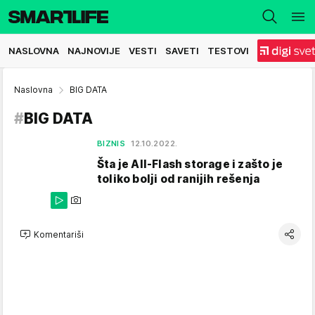
NASLOVNA
NAJNOVIJE
VESTI
SAVETI
TESTOVI
Naslovna
BIG DATA
#
BIG DATA
BIZNIS
12.10.2022.
Šta je All-Flash storage i zašto je
toliko bolji od ranijih rešenja
Komentariši