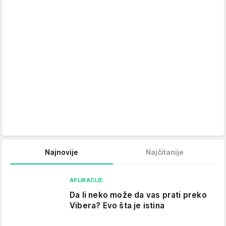
Najnovije
Najčitanije
APLIKACIJE
Da li neko može da vas prati preko
Vibera? Evo šta je istina