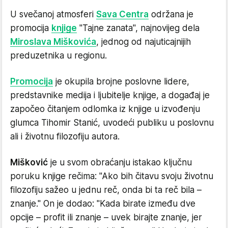
U svečanoj atmosferi
Sava Centra
održana je
promocija
knjige
"Tajne zanata", najnovijeg dela
Miroslava Miškovića
, jednog od najuticajnijih
preduzetnika u regionu.
Promocija
je okupila brojne poslovne lidere,
predstavnike medija i ljubitelje knjige, a događaj je
započeo čitanjem odlomka iz knjige u izvođenju
glumca Tihomir Stanić, uvodeći publiku u poslovnu
ali i životnu filozofiju autora.
Mišković
je u svom obraćanju istakao ključnu
poruku knjige rečima: "Ako bih čitavu svoju životnu
filozofiju sažeo u jednu reč, onda bi ta reč bila –
znanje." On je dodao: "Kada birate između dve
opcije – profit ili znanje – uvek birajte znanje, jer