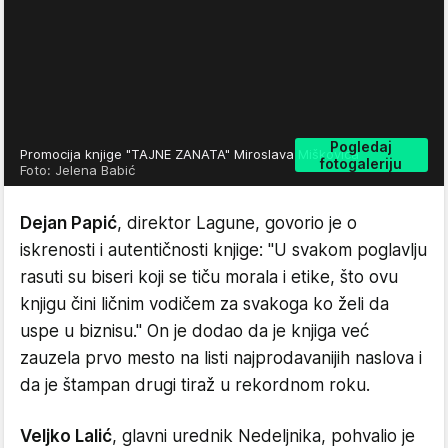
Pogledaj
Promocija knjige "TAJNE ZANATA" Miroslava Miškovića
fotogaleriju
Foto: Jelena Babić
Dejan Papić
, direktor Lagune, govorio je o
iskrenosti i autentičnosti knjige: "U svakom poglavlju
rasuti su biseri koji se tiču morala i etike, što ovu
knjigu čini ličnim vodičem za svakoga ko želi da
uspe u biznisu." On je dodao da je knjiga već
zauzela prvo mesto na listi najprodavanijih naslova i
da je štampan drugi tiraž u rekordnom roku.
Veljko Lalić
, glavni urednik Nedeljnika, pohvalio je