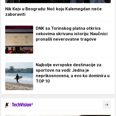
Nik Kejv u Beogradu: Noć koju Kalemegdan neće
zaboraviti
DNK sa Torinskog platna otkriva
vekovima skrivanu istoriju: Naučnici
pronašli neverovatne tragove
Najbolje evropske destinacije za
sportove na vodi: Jedna je
neprikosnovena, a evo ko dominira u
TOP 10