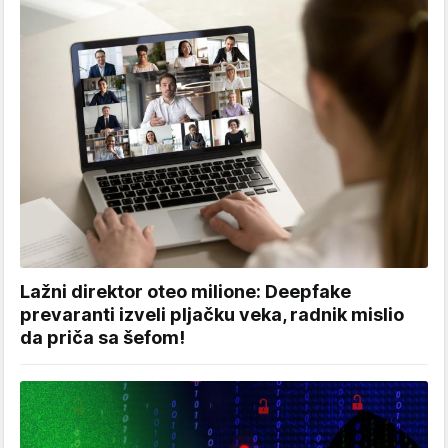
Lažni direktor oteo milione: Deepfake
prevaranti izveli pljačku veka, radnik mislio
da priča sa šefom!