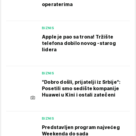
operaterima
BIZNIS
Apple je pao sa trona! Tržište
telefona dobilo novog -starog
lidera
BIZNIS
"Dobro došli, prijatelji iz Srbije":
Posetili smo sedište kompanije
Huawei u Kini i ostali zatečeni
BIZNIS
Predstavljen program najvećeg
Weekenda do sada