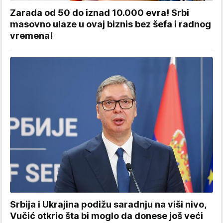
Zarada od 50 do iznad 10.000 evra! Srbi
masovno ulaze u ovaj biznis bez šefa i radnog
vremena!
Srbija i Ukrajina podižu saradnju na viši nivo,
Vučić otkrio šta bi moglo da donese još veći