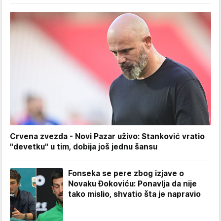
Crvena zvezda - Novi Pazar uživo: Stanković vratio
"devetku" u tim, dobija još jednu šansu
Fonseka se pere zbog izjave o
Novaku Đokoviću: Ponavlja da nije
tako mislio, shvatio šta je napravio