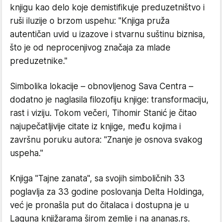
knjigu kao delo koje demistifikuje preduzetništvo i
ruši iluzije o brzom uspehu: "Knjiga pruža
autentičan uvid u izazove i stvarnu suštinu biznisa,
što je od neprocenjivog značaja za mlade
preduzetnike."
Simbolika lokacije – obnovljenog Sava Centra –
dodatno je naglasila filozofiju knjige: transformaciju,
rast i viziju. Tokom večeri, Tihomir Stanić je čitao
najupečatljivije citate iz knjige, među kojima i
završnu poruku autora: "Znanje je osnova svakog
uspeha."
Knjiga "Tajne zanata", sa svojih simboličnih 33
poglavlja za 33 godine poslovanja Delta Holdinga,
već je pronašla put do čitalaca i dostupna je u
Laguna knjižarama širom zemlje i na ananas.rs.