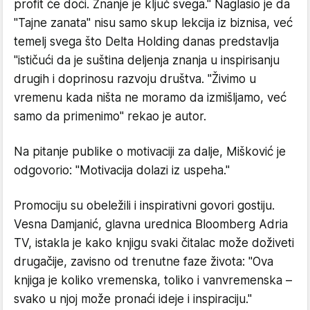
profit će doći. Znanje je ključ svega." Naglasio je da
"Tajne zanata" nisu samo skup lekcija iz biznisa, već
temelj svega što Delta Holding danas predstavlja
"ističući da je suština deljenja znanja u inspirisanju
drugih i doprinosu razvoju društva. "Živimo u
vremenu kada ništa ne moramo da izmišljamo, već
samo da primenimo" rekao je autor.
Na pitanje publike o motivaciji za dalje, Mišković je
odgovorio: "Motivacija dolazi iz uspeha."
Promociju su obeležili i inspirativni govori gostiju.
Vesna Damjanić, glavna urednica Bloomberg Adria
TV, istakla je kako knjigu svaki čitalac može doživeti
drugačije, zavisno od trenutne faze života: "Ova
knjiga je koliko vremenska, toliko i vanvremenska –
svako u njoj može pronaći ideje i inspiraciju."