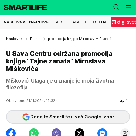
NASLOVNA
NAJNOVIJE
VESTI
SAVETI
TESTOVI
Naslovna
Biznis
promocija knjige Miroslav Mišković
U Sava Centru održana promocija
knjige "Tajne zanata" Miroslava
Miškovića
Mišković: Ulaganje u znanje je moja životna
filozofija
Objavljeno 21.11.2024. 15:32h
1
Dodajte Smartlife u vaš Google izbor