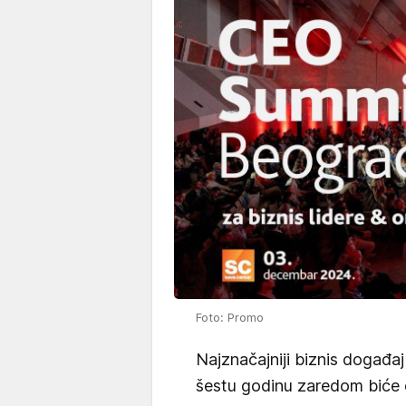
Foto: Promo
Najznačajniji biznis događ
šestu godinu zaredom biće 