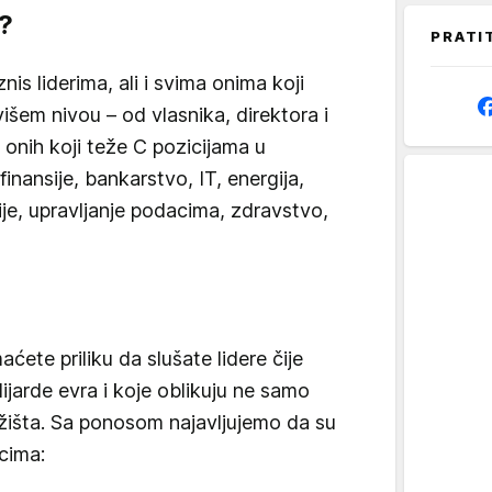
?
PRATI
s liderima, ali i svima onima koji
višem nivou – od vlasnika, direktora i
onih koji teže C pozicijama u
finansije, bankarstvo, IT, energija,
ije, upravljanje podacima, zdravstvo,
ete priliku da slušate lidere čije
ijarde evra i koje oblikuju ne samo
ržišta. Sa ponosom najavljujemo da su
cima: