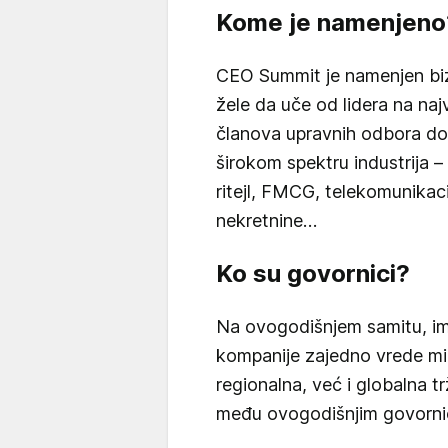
Kome je namenjeno
CEO Summit je namenjen bizni
žele da uče od lidera na naj
članova upravnih odbora do 
širokom spektru industrija – 
ritejl, FMCG, telekomunikac
nekretnine…
Ko su govornici?
Na ovogodišnjem samitu, imać
kompanije zajedno vrede mil
regionalna, već i globalna t
među ovogodišnjim govorni