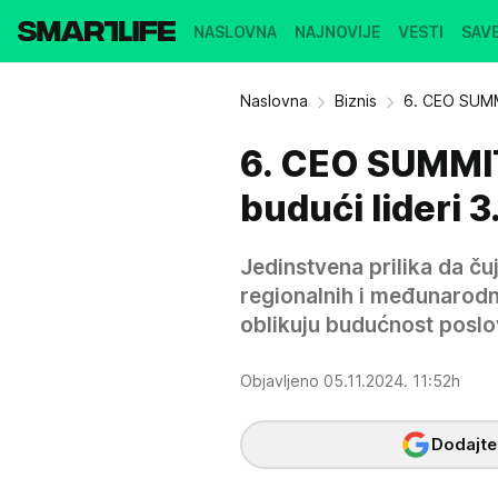
NASLOVNA
NAJNOVIJE
VESTI
SAVE
Naslovna
Biznis
6. CEO SUM
6. CEO SUMMIT
budući lideri 
Jedinstvena prilika da čuj
regionalnih i međunarodn
oblikuju budućnost poslo
Objavljeno 05.11.2024. 11:52h
Dodajte