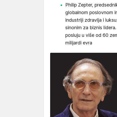
Philip Zepter, predsedni
globalnom poslovnom im
industriji zdravlja i luk
sinonim za biznis lidera
posluju u više od 60 zem
milijardi evra