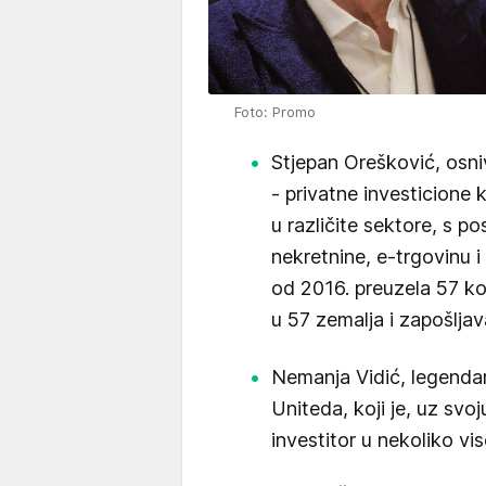
Foto: Promo
Stjepan Orešković, osni
- privatne investicione 
u različite sektore, s 
nekretnine, e-trgovinu i
od 2016. preuzela 57 ko
u 57 zemalja i zapošljav
Nemanja Vidić, legendar
Uniteda, koji je, uz svo
investitor u nekoliko vi