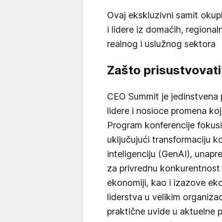
Ovaj ekskluzivni samit okupl
i lidere iz domaćih, regiona
realnog i uslužnog sektora
Zašto prisustvovati
CEO Summit je jedinstvena pr
lidere i nosioce promena koj
Program konferencije fokusir
uključujući transformaciju 
inteligenciju (GenAI), unapr
za privrednu konkurentnost 
ekonomiji, kao i izazove ek
liderstva u velikim organiza
praktične uvide u aktuelne p