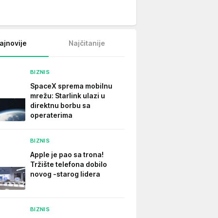
ajnovije
Najčitanije
BIZNIS
SpaceX sprema mobilnu
mrežu: Starlink ulazi u
direktnu borbu sa
operaterima
BIZNIS
Apple je pao sa trona!
Tržište telefona dobilo
novog -starog lidera
BIZNIS