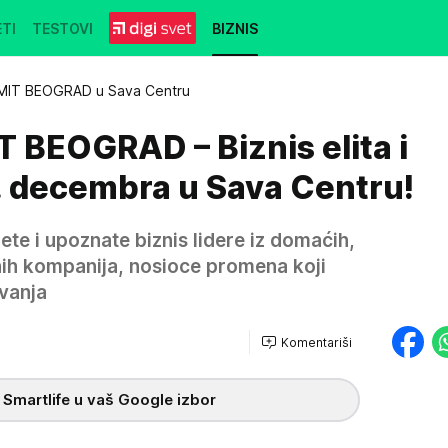
TI
TESTOVI
BIZNIS
MIT BEOGRAD u Sava Centru
 BEOGRAD – Biznis elita i
3. decembra u Sava Centru!
ete i upoznate biznis lidere iz domaćih,
ih kompanija, nosioce promena koji
vanja
Komentariši
 Smartlife u vaš Google izbor