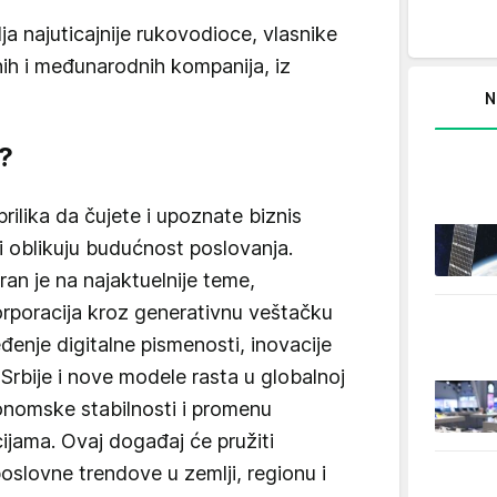
ja najuticajnije rukovodioce, vlasnike
lnih i međunarodnih kompanija, iz
N
?
ilika da čujete i upoznate biznis
i oblikuju budućnost poslovanja.
an je na najaktuelnije teme,
korporacija kroz generativnu veštačku
eđenje digitalne pismenosti, inovacije
Srbije i nove modele rasta u globalnoj
onomske stabilnosti i promenu
cijama. Ovaj događaj će pružiti
oslovne trendove u zemlji, regionu i