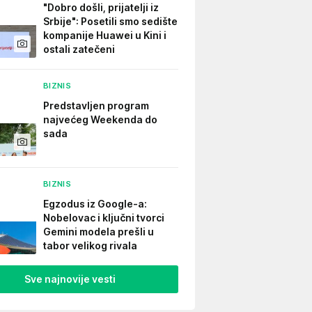
"Dobro došli, prijatelji iz
Srbije": Posetili smo sedište
kompanije Huawei u Kini i
ostali zatečeni
BIZNIS
Predstavljen program
najvećeg Weekenda do
sada
BIZNIS
Egzodus iz Google-a:
Nobelovac i ključni tvorci
Gemini modela prešli u
tabor velikog rivala
Sve najnovije vesti