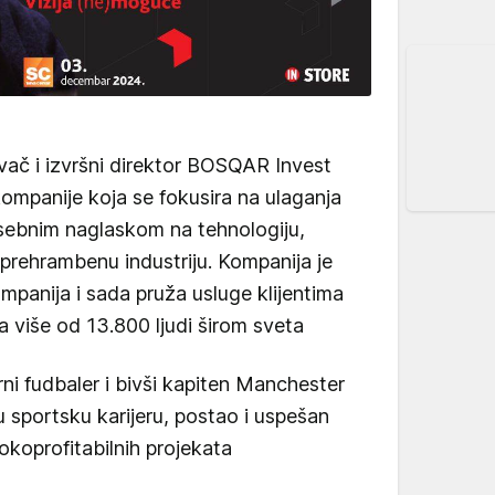
vač i izvršni direktor BOSQAR Invest
kompanije koja se fokusira na ulaganja
posebnim naglaskom na tehnologiju,
 prehrambenu industriju. Kompanija je
mpanija i sada pruža usluge klijentima
a više od 13.800 ljudi širom sveta
ni fudbaler i bivši kapiten Manchester
ju sportsku karijeru, postao i uspešan
sokoprofitabilnih projekata